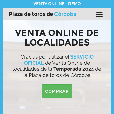
Plaza de toros de
Córdoba
D
e
s
VENTA ONLINE DE
p
l
LOCALIDADES
e
g
a
Gracias por utilizar el
SERVICIO
r
OFICIAL
de Venta Online de
n
a
localidades de la
Temporada 2024
de
v
la Plaza de toros de Córdoba
e
g
a
COMPRAR
c
i
ó
n